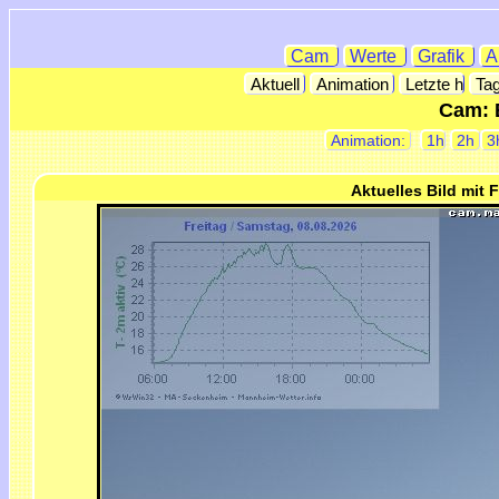
Cam
Werte
Grafik
A
Aktuell
Animation
Letzte h
Ta
Cam: 
Animation:
1h
2h
3
Aktuelles Bild mit F