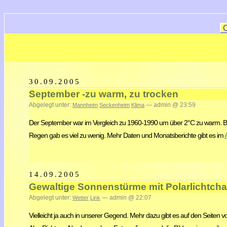
30.09.2005
September -zu warm, zu trocken
Abgelegt unter:
— admin @ 23:59
Mannheim
Seckenheim
Klima
Der September war im Vergleich zu 1960-1990 um über 2°C zu warm. Bes
Regen gab es viel zu wenig. Mehr Daten und Monatsberichte gibt es im
14.09.2005
Gewaltige Sonnenstürme mit Polarlichtch
Abgelegt unter:
— admin @ 22:07
Wetter
Link
Vielleicht ja auch in unserer Gegend. Mehr dazu gibt es auf den Seiten 