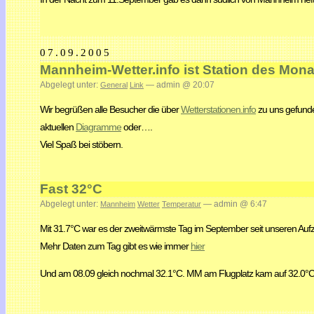
07.09.2005
Mannheim-Wetter.info ist Station des Mona
Abgelegt unter:
— admin @ 20:07
General
Link
Wir begrüßen alle Besucher die über
Wetterstationen.info
zu uns gefunde
aktuellen
Diagramme
oder….
Viel Spaß bei stöbern.
Fast 32°C
Abgelegt unter:
— admin @ 6:47
Mannheim
Wetter
Temperatur
Mit 31.7°C war es der zweitwärmste Tag im September seit unseren Auf
Mehr Daten zum Tag gibt es wie immer
hier
Und am 08.09 gleich nochmal 32.1°C. MM am Flugplatz kam auf 32.0°C