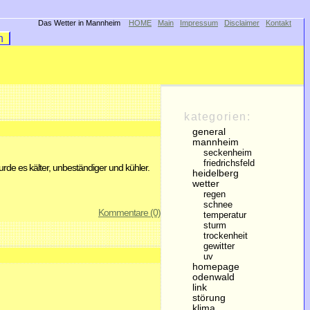
Das Wetter in Mannheim
HOME
Main
Impressum
Disclaimer
Kontakt
in
kategorien:
general
mannheim
seckenheim
friedrichsfeld
de es kälter, unbeständiger und kühler.
heidelberg
wetter
regen
schnee
Kommentare (0)
temperatur
sturm
trockenheit
gewitter
uv
homepage
odenwald
link
störung
klima