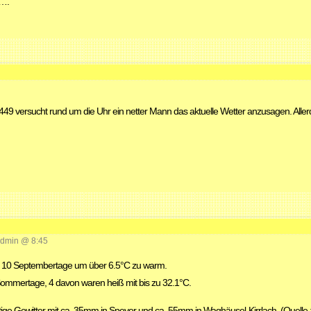
n….
4449 versucht rund um die Uhr ein netter Mann das aktuelle Wetter anzusagen. Alle
dmin @ 8:45
ten 10 Septembertage um über 6.5°C zu warm.
 Sommertage, 4 davon waren heiß mit bis zu 32.1°C.
ge Gewitter mit ca. 35mm in Speyer und ca. 55mm in Waghäusel-Kirrlach. (Quelle 