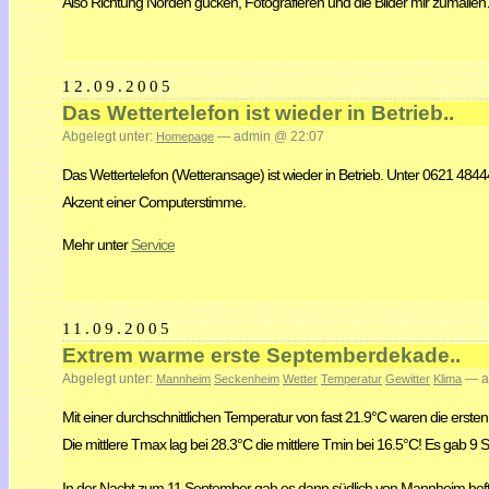
Also Richtung Norden gucken, Fotografieren und die Bilder mir zumaile
12.09.2005
Das Wettertelefon ist wieder in Betrieb..
Abgelegt unter:
— admin @ 22:07
Homepage
Das Wettertelefon (Wetteransage) ist wieder in Betrieb. Unter 0621 484
Akzent einer Computerstimme.
Mehr unter
Service
11.09.2005
Extrem warme erste Septemberdekade..
Abgelegt unter:
— a
Mannheim
Seckenheim
Wetter
Temperatur
Gewitter
Klima
Mit einer durchschnittlichen Temperatur von fast 21.9°C waren die ers
Die mittlere Tmax lag bei 28.3°C die mittlere Tmin bei 16.5°C! Es gab 9
In der Nacht zum 11.September gab es dann südlich von Mannheim hefti