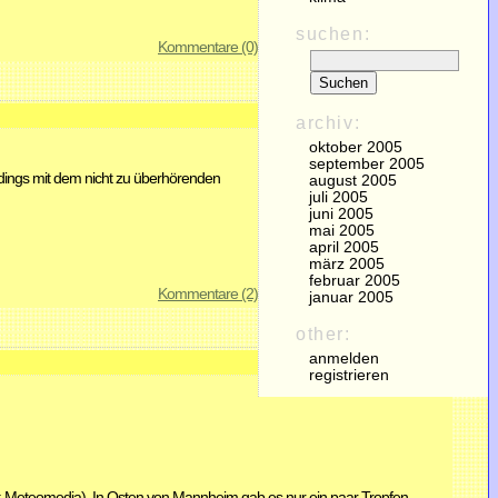
suchen:
Kommentare (0)
archiv:
oktober 2005
september 2005
rdings mit dem nicht zu überhörenden
august 2005
juli 2005
juni 2005
mai 2005
april 2005
märz 2005
februar 2005
Kommentare (2)
januar 2005
other:
anmelden
registrieren
: Meteomedia). In Osten von Mannheim gab es nur ein paar Tropfen.