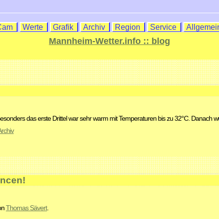
Cam
Werte
Grafik
Archiv
Region
Service
Allgeme
Mannheim-Wetter.info :: blog
onders das erste Drittel war sehr warm mit Temperaturen bis zu 32°C. Danach wur
Archiv
ancen!
von
Thomas Sävert
.