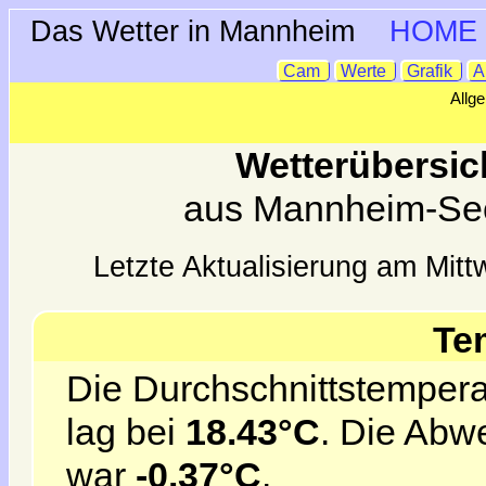
Das Wetter in Mannheim
HOME
Cam
Werte
Grafik
A
Allg
Wetterübersic
aus Mannheim-Se
Letzte Aktualisierung am Mit
Te
Die Durchschnittstempera
lag bei
18.43°C
. Die Abw
war
-0.37°C
.